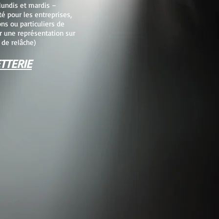
 lundis et mardis –
té pour les entreprises,
ons ou particuliers de
er une représentation sur
 de relâche)
TTERIE