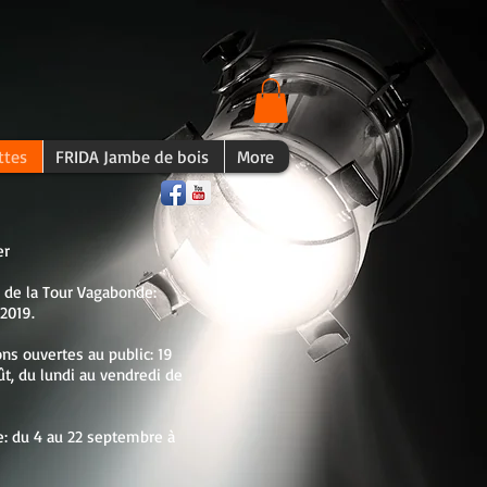
ttes
FRIDA Jambe de bois
More
er
 de la Tour Vagabonde:
2019.
ons ouvertes au public: 19
ût, du lundi au vendredi de
e: du 4 au 22 septembre à