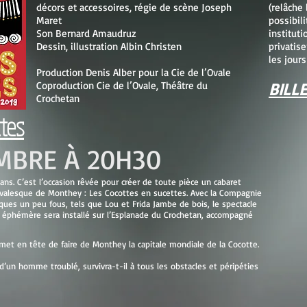
décors et accessoires, régie de scène Joseph
(relâche
Maret
possibili
Son Bernard Amaudruz
instituti
Dessin, illustration Albin Christen
privatis
les jours
Production Denis Alber pour la Cie de l’Ovale
Coproduction Cie de l’Ovale, Théâtre du
BILLE
Crochetan
tes
EMBRE À 20H30
ans. C’est l’occasion rêvée pour créer de toute pièce un cabaret
rnavalesque de Monthey : Les Cocottes en sucettes. Avec la Compagnie
ques un peu fous, tels que Lou et Frida Jambe de bois, le spectacle
e éphémère sera installé sur l’Esplanade du Crochetan, accompagné
et en tête de faire de Monthey la capitale mondiale de la Cocotte.
d’un homme troublé, survivra-t-il à tous les obstacles et péripéties