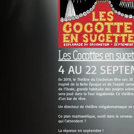
Les Cocottes en sucet
4 AU 22 SEPT
En 2019, le Théâtre du Crochetan fête ses 30 
inspiré de la Belle Époque et de l’esprit ca
de l’Ovale, grande habituée des projets scéni
sera joué dans la Tour Vagabonde. Ce théâtr
d’un bar de rêve.
Un directeur de théâtre mégalomaniaque se m
Ce plan machiavélique, ourdi dans le cerveau 
qui l’attendent ?
La réponse en septembre !