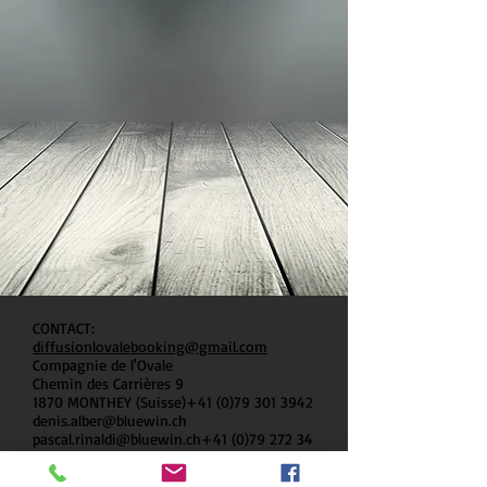
CONTACT:
diffusionlovalebooking@gmail.com
Compagnie de l'Ovale
Chemin des Carrières 9
1870 MONTHEY (Suisse)+41
(0)79 301 3942
denis.alber@bluewin.ch
pascal.rinaldi@bluewin.ch
+41 (0)79 272 34
00